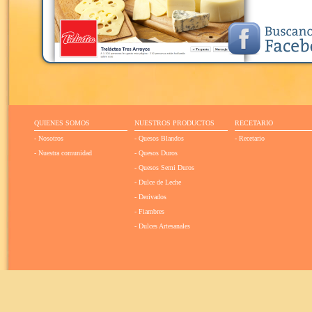
QUIENES SOMOS
NUESTROS PRODUCTOS
RECETARIO
- Nosotros
- Quesos Blandos
- Recetario
- Nuestra comunidad
- Quesos Duros
- Quesos Semi Duros
- Dulce de Leche
- Derivados
- Fiambres
- Dulces Artesanales